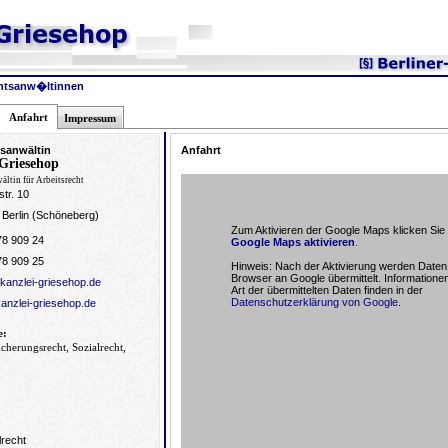
echtsanw�ltinnen
Anfahrt
Impressum
sanwältin
Anfahrt
 Griesehop
ältin für Arbeitsrecht
tr. 10
 Berlin (Schöneberg)
Zum Aktivieren der Google Maps klicken Sie b
78 909 24
Google Maps aktivieren
.
78 909 25
Hinweis: Nach der Aktivierung werden Daten
Browser an Google übermittelt. Informationen
kanzlei-griesehop.de
Art der übermittelten Daten finden in der
Datenschutzerklärung von Google
.
anzlei-griesehop.de
e:
icherungsrecht, Sozialrecht,
lrecht