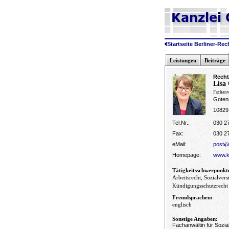
Startseite Berliner-R
Leistungen
Beiträge
Recht
Lisa
Fachanw
Gotens
10829
Tel.Nr.:
030 2
Fax:
030 2
eMail:
post
Homepage:
www.k
Tätigkeitsschwerpunkt
Arbeitsrecht, Sozialvers
Kündigungsschutzrecht
Fremdsprachen:
englisch
Sonstige Angaben:
Fachanwältin für Sozia