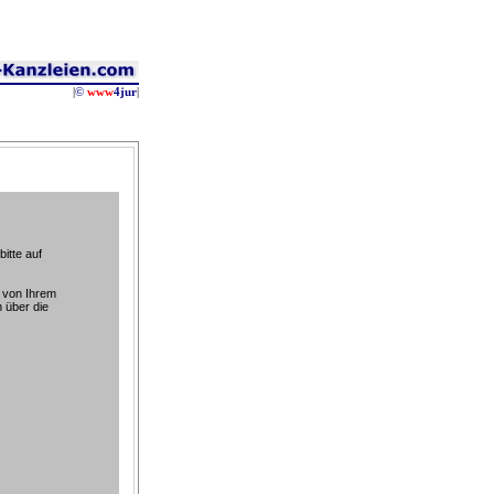
|
©
www
4jur
|
itte auf
 von Ihrem
 über die