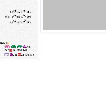
00
00
09
bis
13
Uhr
00
00
und
14
bis
17
Uhr
00
00
09
bis
14
Uhr
ittel:
245,
247
12, M10, M8
245
12, M6, M8