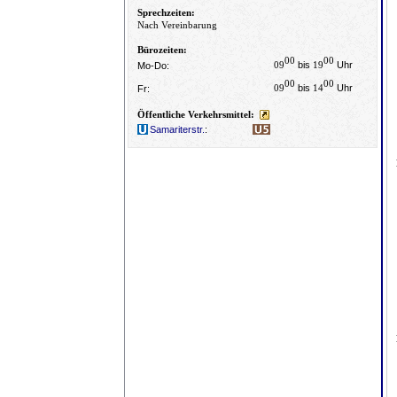
Sprechzeiten:
Nach Vereinbarung
Bürozeiten:
00
00
09
bis
19
Uhr
Mo-Do:
00
00
09
bis
14
Uhr
Fr:
Öffentliche Verkehrsmittel:
Samariterstr.
: