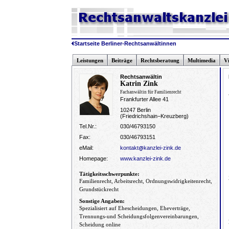
Startseite Berliner-Rechtsanwältinnen
Leistungen
Beiträge
Rechtsberatung
Multimedia
V
Rechtsanwältin
Katrin Zink
Fachanwältin für Familienrecht
Frankfurter Allee 41
10247 Berlin
(Friedrichshain−Kreuzberg)
Tel.Nr.:
030/46793150
Fax:
030/46793151
eMail:
kontakt
kanzlei-zink.de
Homepage:
www.kanzlei-zink.de
Tätigkeitsschwerpunkte:
Familienrecht, Arbeitsrecht, Ordnungswidrigkeitenrecht,
Grundstückrecht
Sonstige Angaben:
Spezialisiert auf Ehescheidungen, Eheverträge,
Trennungs-und Scheidungsfolgenvereinbarungen,
Scheidung online