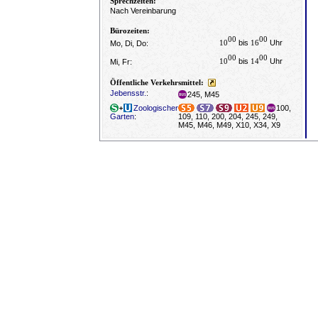
Sprechzeiten:
Nach Vereinbarung
Bürozeiten:
00
00
10
bis
16
Uhr
Mo, Di, Do:
00
00
10
bis
14
Uhr
Mi, Fr:
Öffentliche Verkehrsmittel:
Jebensstr.
:
245, M45
Zoologischer
100,
Garten
:
109, 110, 200, 204, 245, 249,
M45, M46, M49, X10, X34, X9