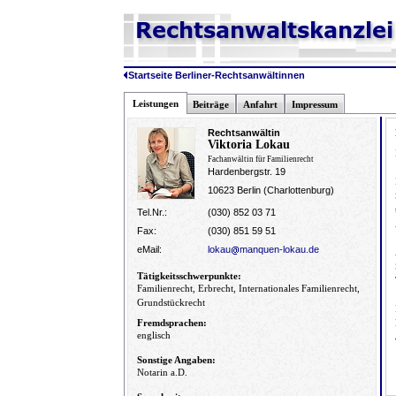
Startseite Berliner-Rechtsanwältinnen
Leistungen
Beiträge
Anfahrt
Impressum
Rechtsanwältin
Viktoria Lokau
Fachanwältin für Familienrecht
Hardenbergstr. 19
10623 Berlin (Charlottenburg)
Tel.Nr.:
(030) 852 03 71
Fax:
(030) 851 59 51
eMail:
lokau
manquen-lokau.de
Tätigkeitsschwerpunkte:
Familienrecht, Erbrecht, Internationales Familienrecht,
Grundstückrecht
Fremdsprachen:
englisch
Sonstige Angaben:
Notarin a.D.