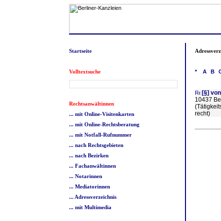
Startseite
Adressverz
Volltextsuche
*
A
B
[§] vo
10437 Ber
Rechtsanwältinnen
(Tätigkei
recht)
... mit Online-Visitenkarten
... mit Online-Rechtsberatung
... mit Notfall-Rufnummer
... nach Rechtsgebieten
... nach Bezirken
... Fachanwältinnen
... Notarinnen
... Mediatorinnen
... Adressverzeichnis
... mit Multimedia