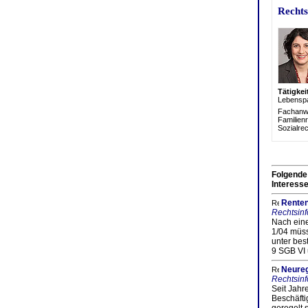
Rechts
Tätigke
Lebenspa
Fachanwä
Familien
Sozialre
Folgende
Interesse
Renten
Rechtsinf
Nach eine
1/04 müss
unter bes
9 SGB VI u
Neureg
Rechtsinf
Seit Jahr
Beschäfti