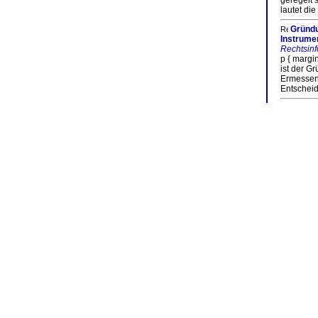
geregelt 
lautet die
Gründu
Instrume
Rechtsinf
p { margi
ist der G
Ermessen
Entscheid