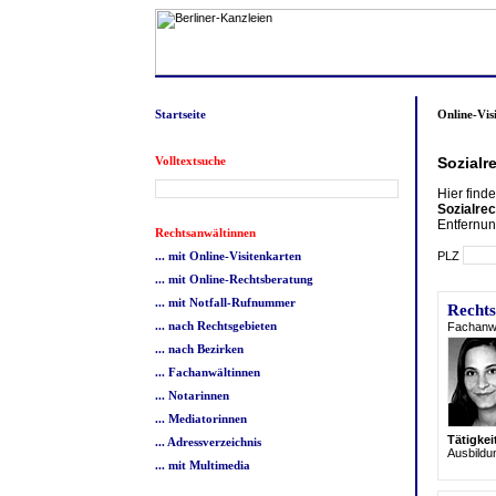
Startseite
Online-Vis
Volltextsuche
Sozialr
Hier find
Sozialrec
Entfernun
Rechtsanwältinnen
PLZ
... mit Online-Visitenkarten
... mit Online-Rechtsberatung
... mit Notfall-Rufnummer
Recht
... nach Rechtsgebieten
Fachanwä
... nach Bezirken
... Fachanwältinnen
... Notarinnen
... Mediatorinnen
Tätigke
... Adressverzeichnis
Ausbildu
... mit Multimedia