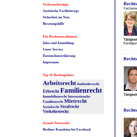
Rechts
Verbrauchertipps
Fachanwäl
Juristische Fachbeiträge
Sicherheit im Netz
Beratungshilfe
Für Rechtsanwältinnen
Tätigke
Infos und Anmeldung
Kündigu
Unser Service
Datenschutzerklärung
Rechts
Impressum
Top 10 Rechtsgebiete
Arbeitsrecht
Ausländerrecht
Familienrecht
Erbrecht
Tätigke
Immobilienrecht
Internationales
Mietrecht
Familienrecht
Strafrecht
Sozialrecht
Rechts
Verkehrsrecht
Soziale Netzwerke
Berliner Kanzleien bei Facebook