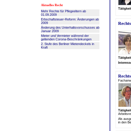
Aktuelles Recht
Tätigke
Mehr Rechte für Pflegeeltern ab
01.09.2009
Erbschaftsteuer-Reform: Änderungen ab
2009
Rechts
Änderung des Unterhaltsvorschusses ab
Januar 2009
Mieter und Vermieter während der
geltenden Corona-Beschränkungen
2. Stufe des Berliner Mietendeckels in
Kraft
Tätigke
Interes
Rechts
Fachanwä
Tätigke
Arbeits
re
Als ausge
in den Be