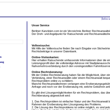
|Infos
Unser Service
Berliner-Kanzleien.com ist ein Verzeichnis Berliner Rechtsanwalts
Der Dreh- und Angelpunkt für Ratsuchende und Rechtsanwälte/inne
Volltextsuche:
Mit Hilfe der Volltextsuche finden Sie nach Eingabe von Stichwör
Rechtsbeiträge in unserer Datenbank.
en
Online-Visitenkarten:
Hier erhalten Ratsuchende umfassende Informationen über die ei
tung
Leistungsprofil über die vollständige Adresse mit Stadtplanausschn
Nahverkehrsverbindung durch den voreingestellten Fahrinfoserv
r
Online Rechtsberatung:
Mit der Online-Rechtsberatung haben Sie die Möglichkeit, über ei
Verbindung, einer Rechtsanwältin oder einem Rechtsanwalt bequ
Rechtsproblem online zu schildern.
Manche Rechtsanwälte/innen verlangen eine Erstberatungsgebühr
Anfrage und noch vor der Erstberatung mit, welche Gebühren anfa
Es gibt drei Lösungsmöglichkeiten für ein Rechtsproblem, das übe
Rechtberatung abgewickelt wird:
1. Das Rechtsproblem ist einfacher Natur und der Rechtsanwalt 
Rahmen der Erstberatung den Lösungsweg des Problems.
2. Die Lösung des Rechtsproblems ist online möglich, es sind jed