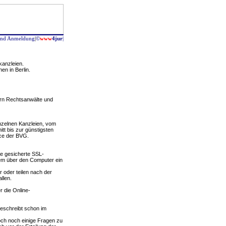
 und Anmeldung
|
©
www
4jur
|
kanzleien.
n in Berlin.
tern Rechtsanwälte und
nzelnen Kanzleien, vom
itt bis zur günstigsten
ice der BVG.
ne gesicherte SSL-
em über den Computer ein
 oder teilen nach der
llen.
r die Online-
beschreibt schon im
och noch einige Fragen zu