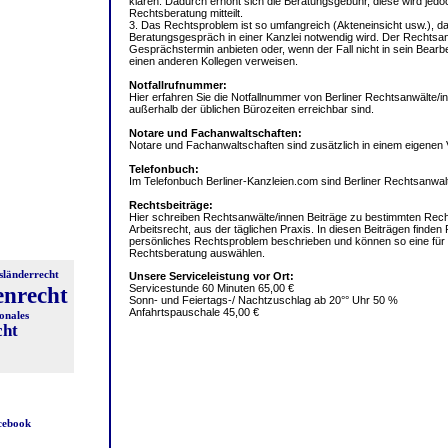
klären. Dadurch erhöht sich die Beratungsgebühr, diese wird jedoc
Rechtsberatung mitteilt.
3. Das Rechtsproblem ist so umfangreich (Akteneinsicht usw.), d
Beratungsgespräch in einer Kanzlei notwendig wird. Der Rechtsan
Gesprächstermin anbieten oder, wenn der Fall nicht in sein Bearbei
einen anderen Kollegen verweisen.
Notfallrufnummer:
Hier erfahren Sie die Notfallnummer von Berliner Rechtsanwälte/in
außerhalb der üblichen Bürozeiten erreichbar sind.
Notare und Fachanwaltschaften:
Notare und Fachanwaltschaften sind zusätzlich in einem eigenen V
Telefonbuch:
Im Telefonbuch Berliner-Kanzleien.com sind Berliner Rechtsanwal
Rechtsbeiträge:
Hier schreiben Rechtsanwälte/innen Beiträge zu bestimmten Recht
Arbeitsrecht, aus der täglichen Praxis. In diesen Beiträgen finden
persönliches Rechtsproblem beschrieben und können so eine für 
Rechtsberatung auswählen.
sländerrecht
Unsere Serviceleistung vor Ort:
Servicestunde 60 Minuten 65,00 €
enrecht
Sonn- und Feiertags-/ Nachtzuschlag ab 20°° Uhr 50 %
Anfahrtspauschale 45,00 €
onales
cht
acebook