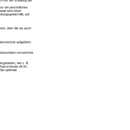
h vor der Erteilung der
ass ein persönliches
walt wird einen
tungsgebiet fällt, auf
nen, über die sie auch
erzeichnis aufgeführt.
tskanzleien verzeichnet.
sgebieten, wie z. B.
 Ratsuchende oft Ihr
Sie optimale