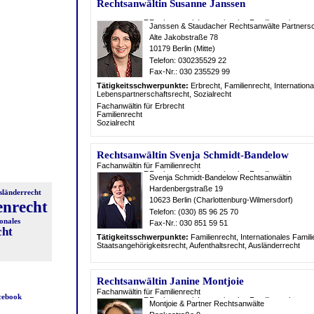
Rechtsanwältin Susanne Janssen
Janssen & Staudacher Rechtsanwälte Partners
Alte Jakobstraße 78
10179 Berlin (Mitte)
Telefon: 030235529 22
Fax-Nr.: 030 235529 99
Tätigkeitsschwerpunkte:
Erb
recht, Familien
recht, Internation
Lebenspartnerschafts
recht, Sozial
recht
Fachanwältin für Erbrecht
Familienrecht
Sozialrecht
Rechtsanwältin Svenja Schmidt-Bandelow
Fachanwältin für Familienrecht
Svenja Schmidt-Bandelow Rechtsanwältin
Hardenbergstraße 19
sländerrecht
10623 Berlin (Charlottenburg-Wilmersdorf)
enrecht
Telefon: (030) 85 96 25 70
onales
Fax-Nr.: 030 851 59 51
cht
Tätigkeitsschwerpunkte:
Familien
recht, Internationales Famili
Staatsangehörigkeits
recht, Aufenthalts
recht, Ausländer
recht
Rechtsanwältin Janine Montjoie
Fachanwältin für Familienrecht
acebook
Montjoie & Partner Rechtsanwälte