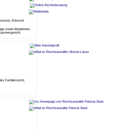
en
recht, Erb
recht
räge sowie Adoptionen.
Kammergericht.
ales Familien
recht,