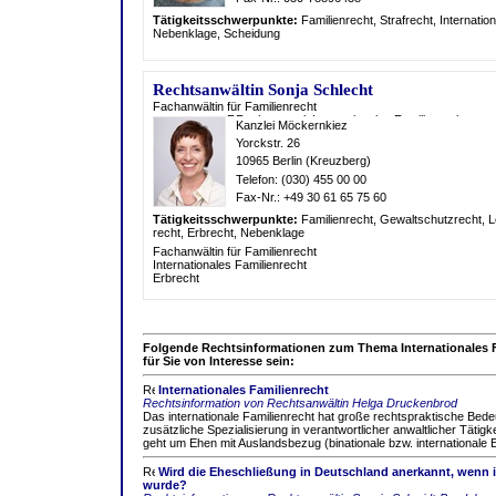
Tätigkeitsschwerpunkte:
Familien
recht, Straf
recht, Internatio
Nebenklage, Scheidung
Rechtsanwältin Sonja Schlecht
Fachanwältin für Familienrecht
Kanzlei Möckernkiez
Yorckstr. 26
10965 Berlin (Kreuzberg)
Telefon: (030) 455 00 00
Fax-Nr.: +49 30 61 65 75 60
Tätigkeitsschwerpunkte:
Familien
recht, Gewaltschutz
recht, 
recht, Erb
recht, Nebenklage
Fachanwältin für Familienrecht
Internationales Familienrecht
Erbrecht
Folgende Rechtsinformationen zum Thema Internationales 
für Sie von Interesse sein:
Internationales Familienrecht
Rechtsinformation von Rechtsanwältin Helga Druckenbrod
Das internationale Familienrecht hat große rechtspraktische Bed
zusätzliche Spezialisierung in verantwortlicher anwaltlicher Tätigk
geht um Ehen mit Auslandsbezug (binationale bzw. internationale E
Wird die Eheschließung in Deutschland anerkannt, wenn 
wurde?