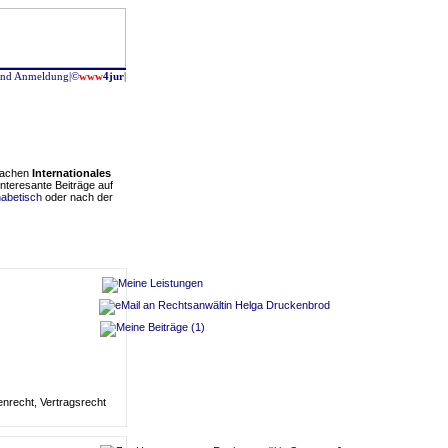
 und Anmeldung
|
©
www
4jur
|
 Sachen
Internationales
interesante Beiträge auf
habetisch
oder nach der
en
recht, Vertrags
recht