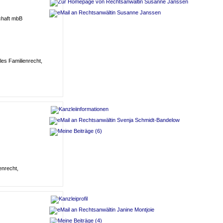
chaft mbB
ales Familien
recht,
en
recht,