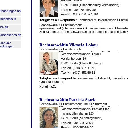
Rankestraße 9
10789 Berlin (Charlottenburg-Wilmersdorf)
Telefon: 030 / 200 597 30
 Änderungen ab
Fax-Nr.: 030 / 200 597 310
endeckels in
Tätigkeitsschwerpunkte:
Familien
recht, Internationales Famili
Fachanwältin für Familienrecht,
ern ab
spezialisiert auf (internationales) Scheidungsrecht und Ehevert
Zugelassen als Rechtsanwältin an allen Landgerichten und am 
vorschusses ab
rend der
Rechtsanwältin Viktoria Lokau
ränkungen
Fachanwältin für Familienrecht
Rechtsanwaltskanzlei Lokau
Hardenbergstr. 19
10623 Berlin (Charlottenburg)
Telefon: (030) 852 03 71
Fax-Nr.: (030) 851 59 51
Tätigkeitsschwerpunkte:
Familien
recht, Erb
recht, Internation
Grundstück
recht
Notarin a.D.
Rechtsanwältin Patricia Stark
Fachanwältin für Familienrecht und für Strafrecht
Rechtsanwaltskanzlei Patricia Stark
Hohenzollerndamm 123
14199 Berlin (Schmargendorf)
Telefon: 030-69817858
Fax-Nr.: 030-78896438