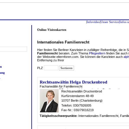
|
Infovideo
|
Unser Service
|Infos
Online-Visitenkarten
Internationales Familienrecht
Hier finden Sie Berliner Kanzleien in zufälliger Reihenfolge, die in
Familienrecht
beraten. Zum Thema
Pflegeeltern
finden Sie auch 
der Webseite elternforen.com. Sie können die Kanzleien auch
alp
Entfernung zu Ihrer
en
PLZ
tung
r
Rechtsanwältin Helga Druckenbrod
Fachanwältin für Familienrecht
Rechtsanwältin Druckenbrod
Kurfürstendamm 48-49
10707 Berlin (Charlottenburg)
Telefon: 030/7926005
Fax-Nr.: 030/79016219
Tätigkeitsschwerpunkte:
Internationales Familien
recht, Famili