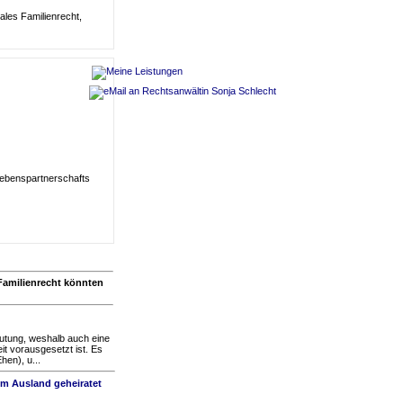
nales Familien
recht,
Lebenspartnerschafts
Familienrecht könnten
eutung, weshalb auch eine
eit vorausgesetzt ist. Es
hen), u...
im Ausland geheiratet