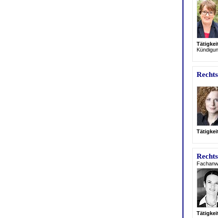
Tätigke
Kündigu
Rechts
Tätigke
Recht
Fachanwä
Tätigke