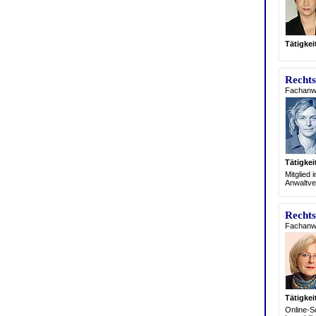
Tätigke
Rechts
Fachanwäl
Tätigke
Mitglied 
Anwaltve
Rechts
Fachanwä
Tätigke
Online-S