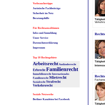
Verbrauchertipps
Juristische Fachbeiträge
Sicherheit im Netz
Beratungshilfe
Tätigke
Verkehrs
Für Rechtsanwältinnen
Infos und Anmeldung
Rechts
Unser Service
Datenschutzerklärung
Impressum
Top 10 Rechtsgebiete
Tätigke
Arbeitsrecht
Ausländerrecht
Interes
Familienrecht
Erbrecht
Immobilienrecht
Internationales
Rechts
Mietrecht
Familienrecht
Fachanwä
Strafrecht
Sozialrecht
Verkehrsrecht
Soziale Netzwerke
Berliner Kanzleien bei Facebook
Tätigke