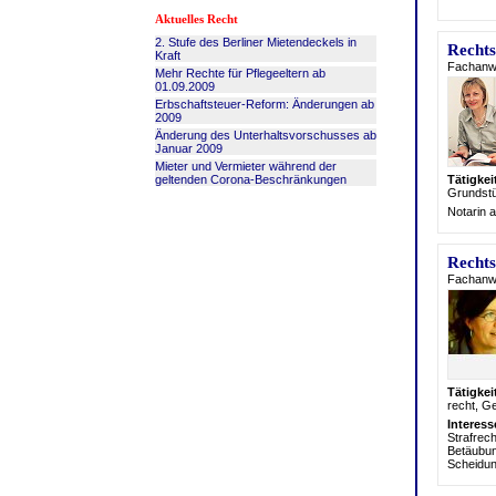
Aktuelles Recht
2. Stufe des Berliner Mietendeckels in
Rechts
Kraft
Fachanwä
Mehr Rechte für Pflegeeltern ab
01.09.2009
Erbschaftsteuer-Reform: Änderungen ab
2009
Änderung des Unterhaltsvorschusses ab
Januar 2009
Mieter und Vermieter während der
geltenden Corona-Beschränkungen
Tätigke
Grundst
Notarin a
Rechts
Fachanwäl
Tätigke
recht, G
Interes
Strafrech
Betäubung
Scheidun