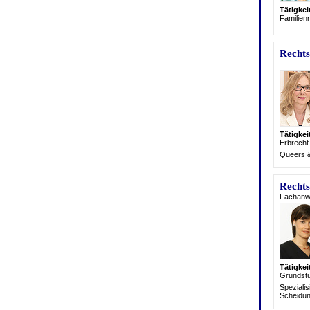
Tätigke
Familien
Rechts
Tätigke
Erb
recht
Queers &
Rechts
Fachanwä
Tätigke
Grundst
Speziali
Scheidun