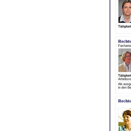
Tätigke
Rechts
Fachanwä
Tätigke
Arbeits
re
Als ausge
in den Be
Rechts