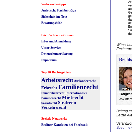
Ar
Verbrauchertipps
ve
au
Juristische Fachbeiträge
Ge
ge
Sicherheit im Netz
da
Beratungshilfe
de
En
Sa
du
Für Rechtsanwältinnen
Infos und Anmeldung
Wünschen 
Unser Service
Erstberat
Datenschutzerklärung
Rechts
Impressum
Top 10 Rechtsgebiete
Arbeitsrecht
Ausländerrecht
Familienrecht
Erbrecht
Immobilienrecht
Internationales
Tätigke
Mietrecht
Familienrecht
<b>Inter
Strafrecht
Sozialrecht
Verkehrsrecht
Beitrag e
Letzte Ak
Soziale Netzwerke
Verantwor
Berliner Kanzleien bei Facebook
Stieglmei