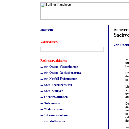
Startseite
Medizinr
Sachve
Volltextsuche
von Recht
In
Rechtsanwältinnen
er
kö
... mit Online-Visitenkarten
... mit Online-Rechtsberatung
De
de
... mit Notfall-Rufnummer
ei
... nach Rechtsgebieten
Li
§ 
... nach Bezirken
ge
... Fachanwältinnen
an
... Notarinnen
Da
de
... Mediatorinnen
ve
ei
... Adressverzeichnis
er
de
... mit Multimedia
So